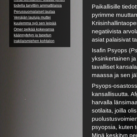
todella tarvittiin ammattilaisia
Paikallisille tie
Perussuomalaiset laulaa
pyrimme muuttamaa
Venäjän lauluja muttei
Kriisinhallintaop
kuulemma syö sen leipää
Omer pelkää kokevansa
negatiivista arvol
käännytetyn ja tapetun
asiat palaisivat t
irakilaismiehen kohtalon
Isafin Psyops (
Ps
yksinkertainen ja
tavalliset kansa
maassa ja sen jä
Psyops-osastossa
kansallisuutta. A
harvalla länsimaa
sotilaita, joilla o
puolustusvoimien
psyopsia, kuten t
Minä keskityn per