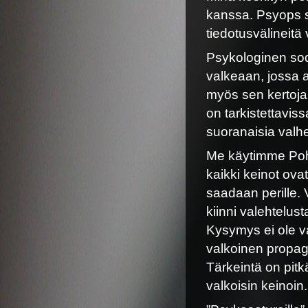
kanssa. Psyops 
tiedotusvälineitä 
Psykologinen so
valkeaan, jossa av
myös sen kertoja 
on tarkistettavis
suoranaisia valhe
Me käytimme Pohj
kaikki keinot ov
saadaan perille.
kiinni valehtelus
Kysymys ei ole v
valkoinen propa
Tärkeintä on pitk
valkoisin keinoin