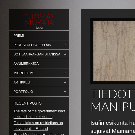
TUOMAS
MURAJA
Ääni
PREMI
PERUSTULOKOE-ELÄIN
SOTILAANA AFGANISTANISSA
ÄÄNIMERKKEJÄ
MICROFILMS
ARTIKKELIT
TIEDOT
PORTFOLIO
MANIPU
RECENT POSTS
The fate of the government isn’t
decided in the elections
Isafin esikunta ha
False claims on restrictions on
movement in Finland
sujuivat Maiman
Rosa Meriläinen: Muutto johon