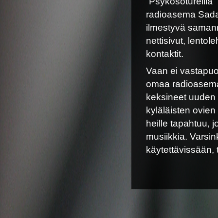
”Psykosotureilla
radioasema Sada-
ilmestyvä samanni
nettisivut, lentol
kontaktit.
Vaan ei vastapuoli
omaa radioasemaa.
keksineet uuden 
kyläläisten ovien 
heille tapahtuu, 
musiikkia. Varsink
käytettävissään, t