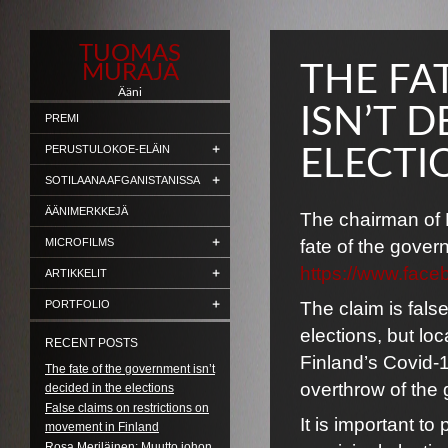
TUOMAS
MURAJA
THE FA
Ääni
ISN’T D
PREMI
PERUSTULOKOE-ELÄIN
ELECTI
SOTILAANA AFGANISTANISSA
ÄÄNIMERKKEJÄ
The chairman of 
MICROFILMS
fate of the gover
https://www.fa
ARTIKKELIT
PORTFOLIO
The claim is fals
elections, but lo
RECENT POSTS
Finland’s Covid-
The fate of the government isn’t
overthrow of the 
decided in the elections
False claims on restrictions on
It is important to
movement in Finland
Rosa Meriläinen: Muutto johon