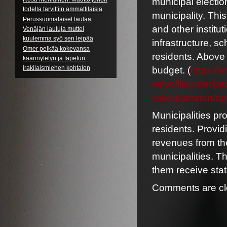
municipal electio
todella tarvittiin ammattilaisia
municipality. Thi
Perussuomalaiset laulaa
and other institu
Venäjän lauluja muttei
kuulemma syö sen leipää
infrastructure, s
Omer pelkää kokevansa
residents. Above 
käännytetyn ja tapetun
irakilaismiehen kohtalon
budget. (
https://
velvollisuudet/pe
vaikuttaminen/o
Municipalities pr
residents. Provid
revenues from the 
municipalities. Th
them receive stat
Comments are cl