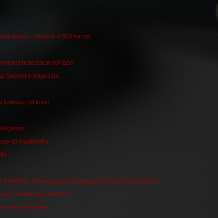
tokaupassa – Hinta jo 4 550 euroa!
jien nimet hometalon seinään
a Suomelle miljardeja
sa tuoksuu nyt koivu
Belgiassa
 kysyntä maailmalla
iin
iioiteltuja: Taustalla tyytymättömyys Bo Xilain erottamiseen
ri on melkein lukutaidoton
kansainvälisyyteen