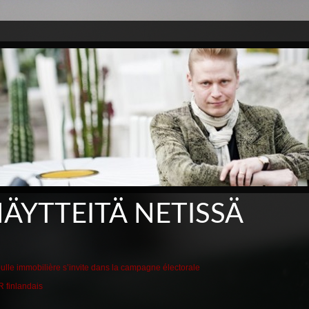
ÄYTTEITÄ NETISSÄ
lle immobilière s’invite dans la campagne électorale
R finlandais