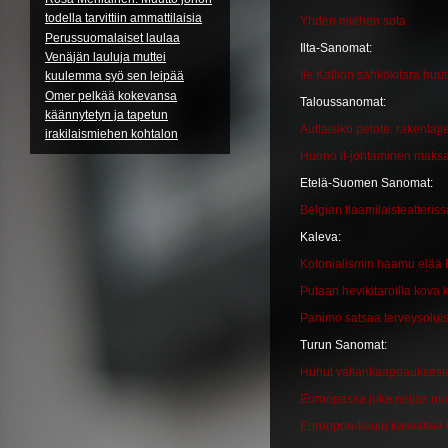
todella tarvittiin ammattilaisia
Yhden miehen sota
Perussuomalaiset laulaa
Ilta-Sanomat:
Venäjän lauluja muttei
Ile Kallion sähkökitara huu
kuulemma syö sen leipää
Omer pelkää kokevansa
Taloussanomat:
käännytetyn ja tapetun
Auttaisiko pelote: rakenta
irakilaismiehen kohtalon
Huono it-johtaminen maksa
Etelä-Suomen Sanomat:
Belgian flaamilaisteatteris
Kaleva:
Kolonialismin haamu elää 
Putaan hevikitaroilla kova
Panimo satsaa terveysoluis
Turun Sanomat:
Huhut vallankaappauksesta l
Euroopassa joka neljäs nuo
Eurooppa-koulu kasvattaa 