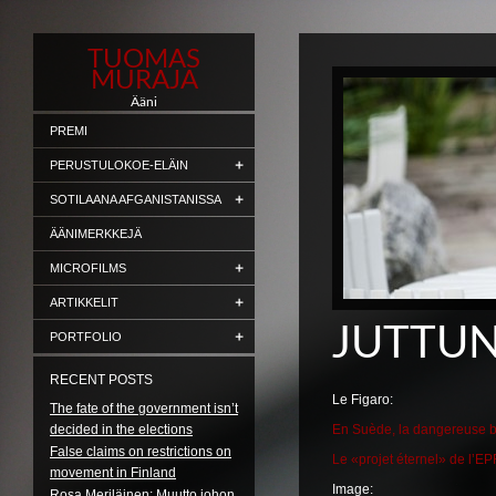
TUOMAS
MURAJA
Ääni
PREMI
PERUSTULOKOE-ELÄIN
SOTILAANA AFGANISTANISSA
ÄÄNIMERKKEJÄ
MICROFILMS
ARTIKKELIT
JUTTUN
PORTFOLIO
RECENT POSTS
Le Figaro:
The fate of the government isn’t
decided in the elections
En Suède, la dangereuse bu
False claims on restrictions on
Le «projet éternel» de l’EP
movement in Finland
Image:
Rosa Meriläinen: Muutto johon