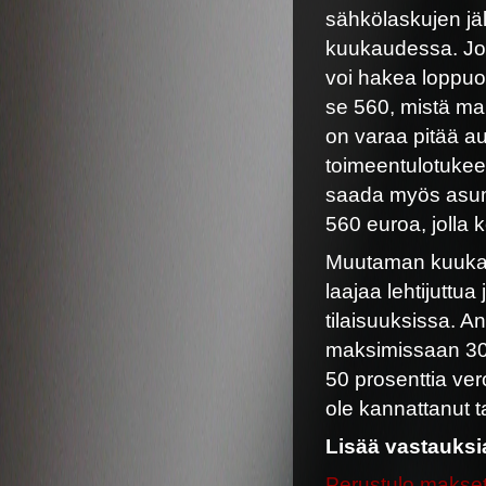
sähkölaskujen jä
kuukaudessa. Jos
voi hakea loppuo
se 560, mistä mak
on varaa pitää au
toimeentulotukeen
saada myös asumis
560 euroa, jolla 
Muutaman kuukau
laajaa lehtijuttu
tilaisuuksissa. A
maksimissaan 30
50 prosenttia vero
ole kannattanut t
Lisää vastauksia
Perustulo maksetta