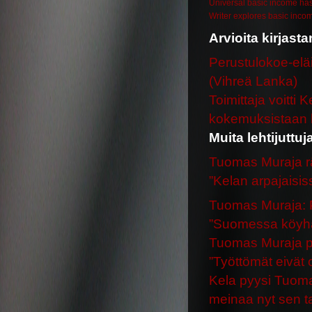
Universal basic income hasn
Writer explores basic incom
Arvioita kirjast
Perustulokoe-eläi
(Vihreä Lanka)
Toimittaja voitti 
koke­muk­sis­taa
Muita lehtijuttuj
Tuomas Muraja räm
”Kelan arpajaisis
Tuomas Muraja: P
”Suomessa köyhä 
Tuomas Muraja puo
”Työttömät eivät o
Kela pyysi Tuoma
meinaa nyt sen t