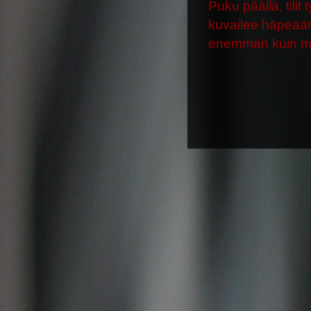
Puku päällä, tili
kuvailee häpeään
enemmän kuin ma