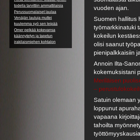
todella tarvittiin ammattilaisia
vuoden ajan.
Perussuomalaiset laulaa
Venäjän lauluja muttei
Suomen hallitus h
kuulemma syö sen leipää
työmarkkinatuki 
Omer pelkää kokevansa
kokeilun kestäes
käännytetyn ja tapetun
irakilaismiehen kohtalon
olisi saanut työ
pienipalkkaisiin j
Annoin Ilta-Sanom
kokemuksistani pe
Meriläisen puoli
– perus­tulo­kokei
Satuin olemaan yks
loppunut apuraha j
vapaana kirjoitta
tahoilta myönnety
työttömyyskausia,