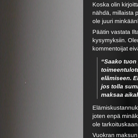
Koska olin kirjoit
nähdä, millaista pa
ole juuri minkäänl
Päätin vastata Il
kysymyksiin. Olen
kommentoijat eiv
“Saako tuon 
toimeentulot
elämiseen. El
jos tolla sum
maksaa aikal
Elämiskustannuks
joten enpä minäkä
ole tarkoituskaan
Vuokran maksun, 