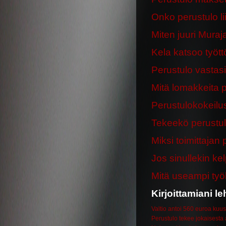
Onko perustulo lii
Miten juuri Muraj
Kela katsoo tyött
Perustulo vasta
Mitä lomakkeita 
Perustulokokeilus
Tekeekö perustulo
Miksi toimittajan 
Jos sinullekin kel
Mitä useampi työl
Kirjoittamiani le
Valtio antoi 560 euroa kuuss
Perustulo tekee jokaisesta