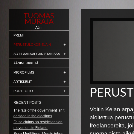
TUOMAS
MURAJA
Ääni
PREMI
PERUSTULOKOE-ELÄIN
SOTILAANA AFGANISTANISSA
ÄÄNIMERKKEJÄ
MICROFILMS
ARTIKKELIT
PERUST
PORTFOLIO
RECENT POSTS
Voitin Kelan arp
The fate of the government isn’t
decided in the elections
aloitettua perustu
False claims on restrictions on
freelancereita, j
movement in Finland
suomalaista aiku
Rosa Meriläinen: Muutto johon