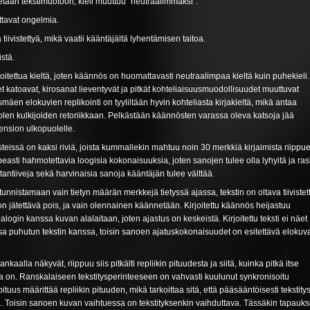
etaan tekstimuotoon, kieli muuttuu “neutraalimmaksi”.
ottavat ongelmia.
tiivistettyä, mikä vaatii kääntäjältä lyhentämisen taitoa.
istä.
joitettua kieltä, joten käännös on huomattavasti neutraalimpaa kieltä kuin puhekieli.
t katoavat, kirosanat lieventyvät ja pitkät kohteliaisuusmuodollisuudet muuttuvat
mäen elokuvien replikointi on tyyliltään hyvin kohteliasta kirjakieltä, mikä antaa
olen kulkijoiden retoriikkaan. Pelkästään käännösten varassa oleva katsoja jää
nsion ulkopuolelle.
eissä on kaksi riviä, joista kummallekin mahtuu noin 30 merkkiä kirjaimista riippu
peasti hahmotettavia loogisia kokonaisuuksia, joten sanojen tulee olla lyhyitä ja ras
tantiiveja sekä harvinaisia sanoja kääntäjän tulee välttää.
nnistamaan vain tietyn määrän merkkejä tietyssä ajassa, tekstin on oltava tiivistet
n jätettävä pois, ja vain olennainen käännetään. Kirjoitettu käännös heijastuu
ogin kanssa kuvan alalaitaan, joten ajastus on keskeistä. Kirjoitettu teksti ei näet
dassa puhutun tekstin kanssa, toisin sanoen ajatuskokonaisuudet on esitettävä eloku
ankaalla näkyvät, riippuu siis pitkälti repliikin pituudesta ja siitä, kuinka pitkä itse
a on. Ranskalaiseen tekstitysperinteeseen on vahvasti kuulunut synkronisoitu
uus määrittää repliikin pituuden, mikä tarkoittaa sitä, että pääsääntöisesti tekstity
. Toisin sanoen kuvan vaihtuessa on tekstityksenkin vaihduttava. Tässäkin tapauk