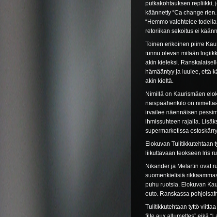
putkakohtauksen repliikki, 
käännetty “Ca change rien.
“Hemmo valehtelee todella 
retoriikan sekoitus ei kään
Toinen erikoinen piirre Kau
tunnu olevan mitään logiikk
akin kieleksi. Ranskalaisell
hämääntyy ja luulee, että kä
akin kieltä.
Nimillä on Kaurismäen eloku
naispäähenkilö on nimeltää
irvailee näennäisen pessimi
ihmissuhteen rajalla. Lisäks
supermarketissa ostoskärr
Elokuvan Tulitikkutehtaan t
liikuttavaan teokseen lris 
Nikander ja Melartin ovat r
suomenkielisiä rikkaammast
puhu ruotsia. Elokuvan Kau
outo. Ranskassa pohjoisafri
Tulitikkutehtaan tyttö viitt
fille aux allumettes” eikä “