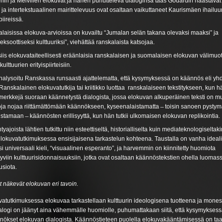
nin ja Melvillen elokuvat ja hänen puhutteleva dialoginsa taas Godardin haastavat 
s ja intertekstuaalinen mairittelevuus ovat osaltaan vaikuttaneet Kaurismäen ihailuu
piireissä.
alaisissa elokuva-arvioissa on kuvailtu “Jumalan selän takana olevaksi maaksi” ja
 eksoottiseksi kulttuuriksi”, viehättää ranskalaista katsojaa.
is elokuvataiteellisesti eräänlaisia ranskalaisen ja suomalaisen elokuvan välimuot
lttuurien erityispiirteisiin.
alysoitu Ranskassa runsaasti ajattelematta, että kysymyksessä on käännös eli yh
 Ranskalainen elokuvatutkija tai kriitikko luottaa ranskalaiseen tekstitykseen, kun h
simerkkejä suoraan käännetystä dialogista, jossa elokuvan alkuperäinen teksti on m
ja nojaa riittämättömään käännökseen, kyseenalaistamatta ̶ toisin sanoen pystym
amaan ̶ käännösten erillisyyttä, kun hän tutkii ulkomaisen elokuvan replikointia.
ajoista lähtien tutkittu niin esteettiseltä, historialliselta kuin mediateknologiseltaki
elokuvatutkimuksessa ensisijaisena tarkastelun kohteena. Taustalla on vanha ideal
lisi universaali kieli, “visuaalinen esperanto”, ja harvemmin on kiinnitetty huomiota
ittyviin kulttuurisidonnaisuuksiin, jotka ovat osaltaan käännöstekstien ohella luomas
usiota.
ät näkevät elokuvan eri tavoin.
atutkimuksessa elokuvaa tarkastellaan kulttuurin ideologisena tuotteena ja monest
logi on jäänyt aina vähemmälle huomiolle, puhumattakaan siitä, että kysymyksess
äännökset elokuvan dialogista. Käännöstieteen puolella elokuvakääntämisessä on ta