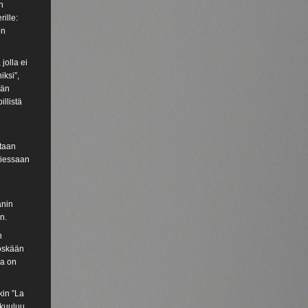
n
ille:
en
jolla ei
iksi”,
Hän
illistä
ltaan
lkiessaan
anin
n.
n
yöskään
sa on
kin ”La
 kuuluu.