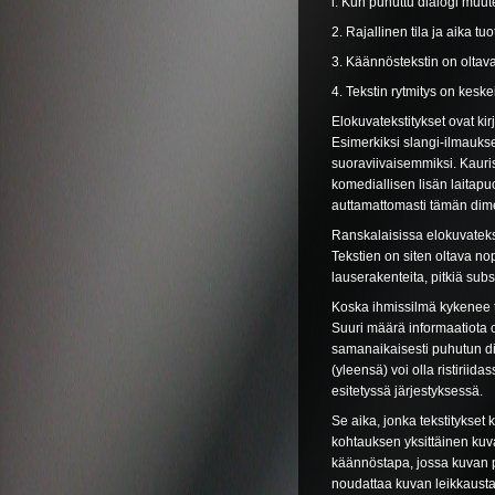
l. Kun puhuttu dialogi muut
2. Rajallinen tila ja aika tu
3. Käännöstekstin on oltava 
4. Tekstin rytmitys on keske
Elokuvatekstitykset ovat kir
Esimerkiksi slangi-ilmaukse
suoraviivaisemmiksi. Kauris
komediallisen lisän laitapu
auttamattomasti tämän dime
Ranskalaisissa elokuvatekst
Tekstien on siten oltava no
lauserakenteita, pitkiä subs
Koska ihmissilmä kykenee tu
Suuri määrä informaatiota o
samanaikaisesti puhutun dial
(yleensä) voi olla ristirii
esitetyssä järjestyksessä.
Se aika, jonka tekstitykset k
kohtauksen yksittäinen kuv
käännöstapa, jossa kuvan pit
noudattaa kuvan leikkausta