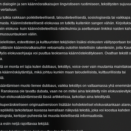
an dialogiin ja sen käännösratkaisujen lingvistiseen ruotimiseen, tekstitysten sujuvu
vertailuun.
tutkia raikkaan poikkitieteellisesti, taloustieteellisestä, sosiologisesta tai vaikkapa
asta. Käännöstieteellisesti elokuvaa on tutkittu kuitenkin sangen vähän. Kirjoituks
iin elokuva- kuin käännöstieteellisiä näkökulmia ja asettumaan linkiksi naiden ka
kimussuuntauksen väliin.
lellisten, esteettisten ja kulttuuristen tekijöiden lisäksi elokuvien välitysportaan toi
yksittäisiin käännösratkaisuihin vetoamalla outoihin kielellisiin rakenteisiin, joita Ka
i. Myös elokuvaohjaaja voi puuttua teoksensa käännöstekstitykseen. Ovathan tekstit 
a.
ä on monta eri lajia kuten dubbaus, tekstitys, voice-over vain muutamia mainitaksen
 käännöskäytäntöjä, mikä johtuu kunkin maan taloudellisista, kulttuurillisista tai
tä.
kääntämisen muoto lienee dubbaus, vaikka tekstitys on valtaamassa yhä enemmän
Ranskassa ole tavattu dubata, vaan ne on miltei aina tekstitetty niin elokuvalevity
hun elokuvakääntämisestä tässä artikkelissa, tarkoitan aina tekstitystä.
alkuperäiskieliseen originaaliversioon lisätään kohdekieliset elokuvakankaan alar
t. Repliikillä tarkoitetaan kuvassa kerrallaan näkyvää tekstiä, joka voi koostua kahden 
gista, kertojan puheesta tai muusta kielellisestä informaatiosta.
 esiin neljä rajoittavaa tekijää: