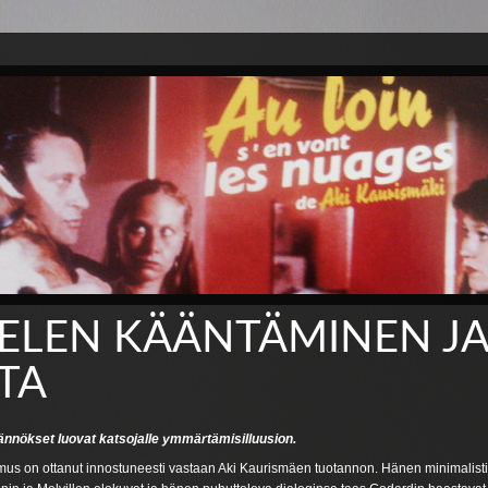
IELEN KÄÄNTÄMINEN J
TA
nnökset luovat katsojalle ymmärtämisilluusion.
mus on ottanut innostuneesti vastaan Aki Kaurismäen tuotannon. Hänen minimalist