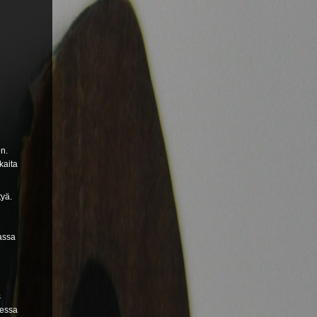
en.
kaita
tyä.
vassa
s
sessa