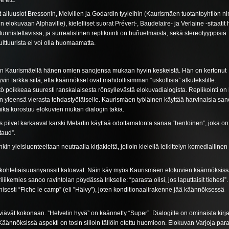
e etc.
ät alluusiot Bressonin, Melvillen ja Godardin tyyleihin (Kaurismäen tuotantoyhtiön ni
in elokuvaan Alphaville), kielelliset suorat Prévert-, Baudelaire- ja Verlaine -sitaati
unnistettavissa, ja surrealistinen replikointi on buñuelmaista, sekä stereotyyppisiä
lttuurista ei voi olla huomaamatta.
 on Kaurismäellä hänen omien sanojensa mukaan hyvin keskeistä. Hän on kertonut
vin tarkka siitä, että käännökset ovat mahdollisimman “uskollisia” alkutekstille.
ö poikkeaa suuresti ranskalaisesta rönsyilevästä elokuvadialogista. Replikointi on
ä on yleensä vierasta tehdastyöläiselle. Kaurismäen työläinen käyttää harvinaisia san
ikä korostuu elokuvien niukan dialogin takia.
 pilvet karkaavat karski Melartin käyttää odottamatonta sanaa “hentoinen”, joka on
taud”.
kin yleisluonteeltaan neutraalia kirjakieltä, jolloin kielellä leikittelyn komediallinen
sä kohteliaisuusnyanssit katoavat. Näin käy myös Kaurismäen elokuvien käännöksiss
iliikemies sanoo ravintolan pöydässä Irikselle: “parasta olisi, jos laputtaisit tiehesi”.
nisesti “Fiche le camp” (eli ”Häivy”), joten konditionaalirakenne jää käännöksessä
äviävät kokonaan. ”Helvetin hyvä” on käännetty “Super”. Dialogille on ominaista kirj
Käännöksissä aspekti on tosin silloin tällöin otettu huomioon. Elokuvan Varjoja para