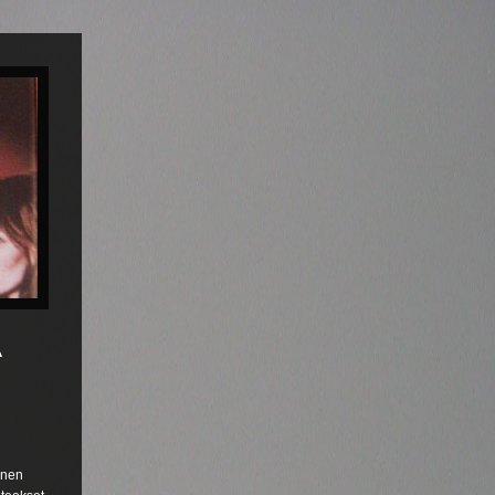
A
inen