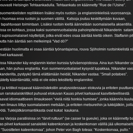
 osuvasti Helsingin Tehtaankadulla. Tehtaankatu on käännetty “Rue de l’Usine”.
omenkielisten repliikkien lisäksi myös ruotsin- ja englanninkielisiä vuorosanoja.
n huomaa eroa ruotsin ja suomen välillä. Katsoja joutuu keskittymään kuvaan,
 tapahtuvaan toimintaan. Lisäksi ruotsin kieltä äännetään suomalaisella aksentilla.
sissa on kohtaus, jossa kaksi suomenruotsalaista pahoinpitelevät Nikanderin sata
t supisuomalaiset näyttelijät, jotka eivät edes osaa ääntää kieltä oikein. Staffanin pit
mutta hän ääntää sen melkeimpä “Vad dö?”
imestään huolimatta ei osaa ääntää työnantajansa, rouva Sjöholmin ruotsinkielistä 
lvet karkaavat.
sissa Nikander käy englannin kielen kurssia työväenopistossa. Aina kun Nikander o
aan, hän puhuu englantia. Kun suomenruotsalaiset kysyvät tupakkaa, Nikander vas
ikanderilta, pystyykö tämä elättämään heidät, Nikander vastaa: “Small potatoes”.
ätetty kääntämättä; niitä ei ole edes tekstitetty englanniksi.
t ja kriitikot nojaavat käännöstekstiin analysoidessaan elokuvia ja eritoten puuttu
 Kun ranskalaiskriitikot puhuvat elokuvan Kauas pilvet karkaavat kasvitieteellisestä
iittaavat idiomaattiseen ilmaukseen “vielä niitä honkia humisee”, jonka käännös kuulu
nen ilmaus liittyy suomalaiseen metsään, ja eritoten rnetsureihin ja tukkijätkiin, joilla
ötä. Tukkijätkäromantiikasta ovat kukat kaukana.
Varjoja paratiisissa on “lärvit ruttuun” (se casser la gueule), joka on käännetty ba
s pilvet karkaavat sanaleikki kateenkorvan ja koskenkorvan välillä jää ulkomaisel
“Suosittelen kateenkorvaa”, johon Peter von Bagh toteaa: “Koskenkorvaa, pullo.”