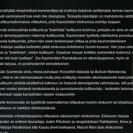
sällyttää eksplisiittisiä kommentteja tai irrallisia lisäyksiä selittämään tarinan kann
vät varsinaisesti tule esiin itse dialogissa. Toisaalta kääntäjän on mahdotonta välitt
ulttuurisidonnaisia viittauksia, joita Kaurismäen elokuvissa esiintyy taajaan.
ata elokuvallista kulttuuria ja “todellista” kulttuuria toisiinsa, pohjalla on aina on a
hkä stereotyyppinen) näkemys kulttuurista. Kaurismäen tyylitelty näkökulma perustu
ta kulttuurista, johon hän usein teoksissaan viittaa ja josta kaurismäkeläisen
 Katsoja saattaa kuitenkin pitää elokuvaa todellisena Suomi-kuvana. Hän jopa seko
n ja “todellisen”, eletyn kulttuurin. Onpahan muuan kriitikko esimerkiksi todennut, 
tiisi niin kuin luullaan”. Jos Kaurismäen Ranskakuva on stereotyyppinen, myös se
ki tarjoaa, on postmodernin keinotekoinen.
äki-Suomesta siinä, missä puhutaan Rossellini-Italiasta tai Buñuel-Meksikosta.
, mitä ei ole olemassakaan mutta joka esittäytyy monelle ulkomaalaiselle katsojall
lttuurin piirteitä käsittelevä tutkimus on helposti stereotypioita vahvistavaa, silti p
teen vuoksi yleisesti ranskalaisesta ja suomalaisesta kulttuurista ̶ kuitenkin tietoisen
ttomasti rajata kansallisten rajojen sisäpuolelle.
le kerronnalle on tyypillistä lukemattomat viittaukset muihin elokuviin tai kirjallis
alisuus on harkitun silmiinpistävää.
elellään intratekstuaalisia viittauksia aikaisempiin elokuviinsa: Elokuvan Varjoja
ander on entinen teurastaja, kuten Rikoksen ja rangaistuksen Rahikainen. Ilona ja 
Varjoja Paratiisissa että Kauas pilvet karkaavat, Marcel Marx taas elokuvissa