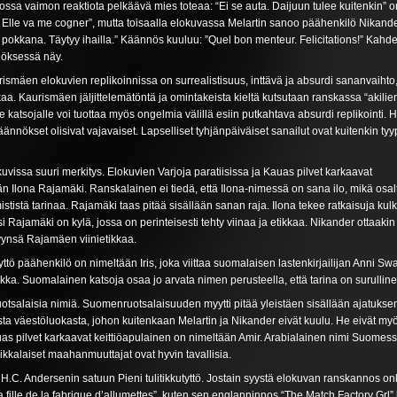
jossa vaimon reaktiota pelkäävä mies toteaa: “Ei se auta. Daijuun tulee kuitenkin” o
 Elle va me cogner”, mutta toisaalla elokuvassa Melartin sanoo päähenkilö Nikander
pokkana. Täytyy ihailla.” Käännös kuuluu: ”Quel bon menteur. Felicitations!” Kahd
nöksessä näy.
rismäen elokuvien replikoinnissa on surrealistisuus, inttävä ja absurdi sananvaihto, 
aa. Kaurismäen jäljittelemätöntä ja omintakeista kieltä kutsutaan ranskassa “akilien
e katsojalle voi tuottaa myös ongelmia välillä esiin putkahtava absurdi replikointi. 
ännökset olisivat vajavaiset. Lapselliset tyhjänpäiväiset sanailut ovat kuitenkin tyyp
vissa suuri merkitys. Elokuvien Varjoja paratiisissa ja Kauas pilvet karkaavat
n Ilona Rajamäki. Ranskalainen ei tiedä, että Ilona-nimessä on sana ilo, mikä osa
stistä tarinaa. Rajamäki taas pitää sisällään sanan raja. Ilona tekee ratkaisuja ku
i Rajamäki on kylä, jossa on perinteisesti tehty viinaa ja etikkaa. Nikander ottaakin
yynsä Rajamäen viinietikkaa.
yttö päähenkilö on nimeltään Iris, joka viittaa suomalaisen lastenkirjailijan Anni Sw
rukka. Suomalainen katsoja osaa jo arvata nimen perusteella, että tarina on surulline
uotsalaisia nimiä. Suomenruotsalaisuuden myytti pitää yleistäen sisällään ajatukse
a väestöluokasta, johon kuitenkaan Melartin ja Nikander eivät kuulu. He eivät m
as pilvet karkaavat keittiöapulainen on nimeltään Amir. Arabialainen nimi Suomes
kkalaiset maahanmuuttajat ovat hyvin tavallisia.
aa H.C. Andersenin satuun Pieni tulitikkutyttö. Jostain syystä elokuvan ranskannos on
La fille de la fabrique d’allumettes”, kuten sen englanninnos “The Match Factory Grl”