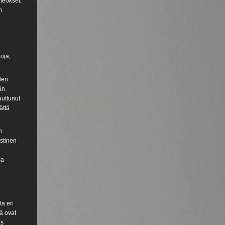
teokset,
n
oja,
den
än
uuttunut
ättä
n
istinen
sa
a eri
ä ovat
as