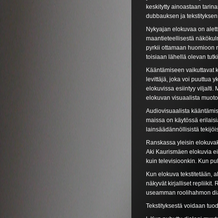
keskitytty ainoastaan tarin
dubbauksen ja tekstityksen 
Nykyajan elokuvaa on alettu 
maantieteellisestä näkökulm
pyrkii ottamaan huomioon n
toisiaan lähellä olevan tut
Kääntämiseen vaikuttavat kie
levittäjä, joka voi puuttua 
elokuvissa esiintyy viljalt
elokuvan visuaalista muoto
Audiovisuaalista kääntämist
maissa on käytössä erilaisia
lainsäädännöllisistä tekijöis
Ranskassa yleisin elokuva
Aki Kaurismäen elokuvia ei 
kuin televisioonkin. Kun pu
Kun elokuva tekstitetään, 
näkyvät kirjalliset repliiki
useamman roolihahmon dialo
Tekstityksestä voidaan tuoda