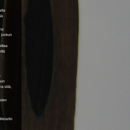
alta
ää
ina
u jonkun
ittaa
että
e
uhun
a siitä,
uuden
Melartin