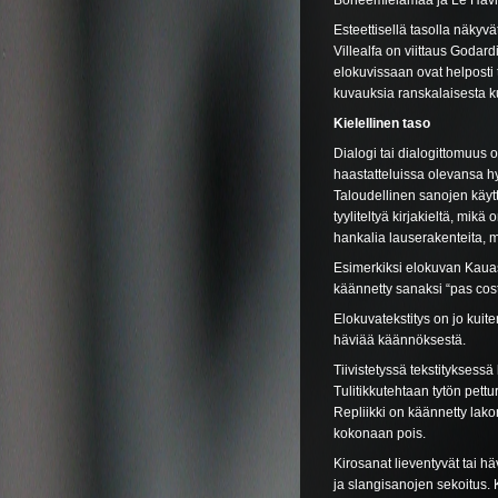
Boheemielämää ja Le Havr
Esteettisellä tasolla näkyv
Villealfa on viittaus Godard
elokuvissaan ovat helposti t
kuvauksia ranskalaisesta ku
Kielellinen taso
Dialogi tai dialogittomuus
haastatteluissa olevansa hy
Taloudellinen sanojen käytt
tyyliteltyä kirjakieltä, mik
hankalia lauserakenteita, m
Esimerkiksi elokuvan Kauas
käännetty sanaksi “pas cos
Elokuvatekstitys on jo kuiten
häviää käännöksestä.
Tiivistetyssä tekstitykses
Tulitikkutehtaan tytön pettur
Repliikki on käännetty lako
kokonaan pois.
Kirosanat lieventyvät tai h
ja slangisanojen sekoitus. 