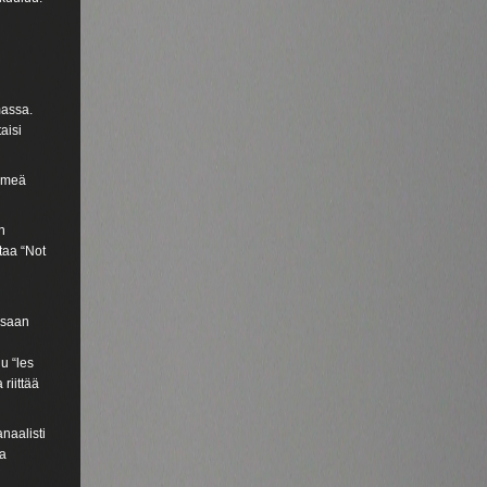
massa.
aisi
nimeä
n
taa “Not
essaan
u “les
 riittää
naalisti
ta