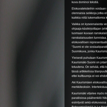
kuva dominoi tekstiä.
Elokuvateksteihin voidaan si
olennaisia seikkoja jotka ei
kaikkia niitä lukemattomia k
Vaikka on kyseenalaista verr
ohjaaja-käsikirjoittajan (e
luomaan kuvaan ranskalaises
ranskalaisuuden tunnistaa.
elokuvallisen representaatio
“Suomi ei ole sosiaalipara
Suomikuva, jonka Kaurismä
Yleisesti puhutaan Kaurism
Kaurismäki-Suomi on jotain
totuutena. On selvää, että ku
tässä artikkelissa tilanpuut
ettei kulttuureja ei voi ehdo
Aki Kaurismäen elokuvallisel
merkkiteoksiin. Intertekstua
Kaurismäki viljelee myös mi
paratiisissa päähenkilö Nik
esiintyvät sekä elokuvassa 