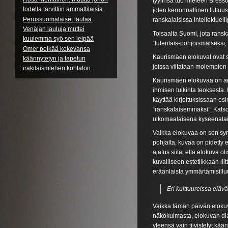
tyylinsä tuo mieleen Bresso
todella tarvittiin ammattilaisia
joten kerronnallinen tuttuu
Perussuomalaiset laulaa
ranskalaisissa intellektuelli
Venäjän lauluja muttei
Toisaalta Suomi, jota ransk
kuulemma syö sen leipää
“luterilais-pohjoismaiseksi,
Omer pelkää kokevansa
Kaurismäen elokuvat ovat si
käännytetyn ja tapetun
joissa viitataan molempien ku
irakilaismiehen kohtalon
Kaurismäen elokuvaa on an
ihmisen tulkinta teoksesta.
käyttää kirjoituksissaan e
“ranskalaisemmaksi”. Katso
ulkomaalaisena kyseenalaist
Vaikka elokuvaa on sen synty
pohjalta, kuvaa on pidetty 
ajatus siitä, että elokuva o
kuvalliseen estetiikkaan li
eräänlaista ymmärtämisillu
Eri kulttuureissa eläv
Vaikka tämän päivän elokuv
näkökulmasta, elokuvan dia
yleensä vain tiivistetyt k