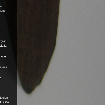
mi
t hänen
 hyvin
oja ja
 vain
 aines
ä.
akielen
tiisissa