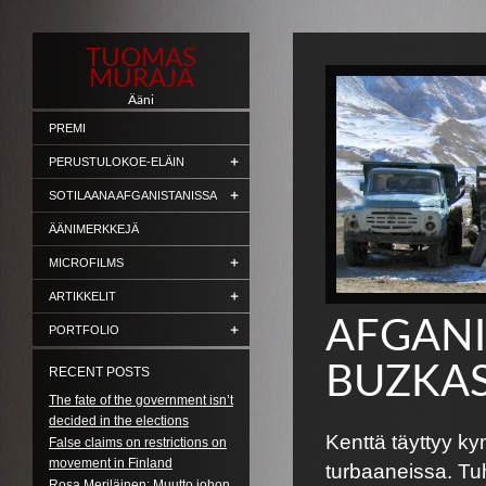
TUOMAS
MURAJA
Ääni
PREMI
PERUSTULOKOE-ELÄIN
SOTILAANA AFGANISTANISSA
ÄÄNIMERKKEJÄ
MICROFILMS
ARTIKKELIT
AFGANI
PORTFOLIO
BUZKAS
RECENT POSTS
The fate of the government isn’t
decided in the elections
Kenttä täyttyy ky
False claims on restrictions on
movement in Finland
turbaaneissa. Tu
Rosa Meriläinen: Muutto johon