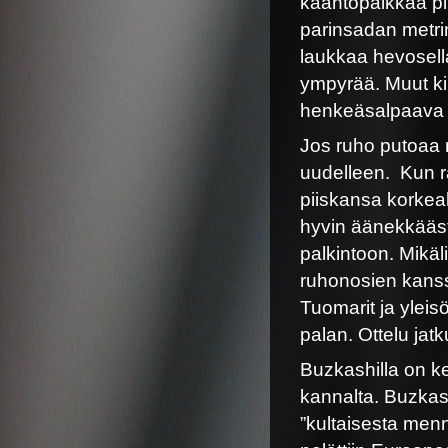
kääntöpaikkaa pi
parinsadan metri
laukkaa hevosell
ympyrää. Muut kilp
henkeäsalpaava k
Jos ruho putoaa m
uudelleen. Kun r
piiskansa korkeall
hyvin äänekkäästi
palkintoon. Mikäli
ruhonosien kanss
Tuomarit ja yleis
palan. Ottelu jat
Buzkashilla on ke
kannalta. Buzkas
”kultaisesta menn