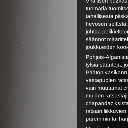
Virallisen buzk
tuomaria tuomits
tahallisesta piis
hevosen selästä.
johtaa pelikielt
säännöt määritte
joukkueiden kooks
Pohjois-Afganist
tylsiä sääntöjä, 
Päätön vasikanru
vastapuolen ratsa
vain muutamat ch
muiden ratsastaji
chapandaziksista
ratsain liikkuvie
paremmin tai har