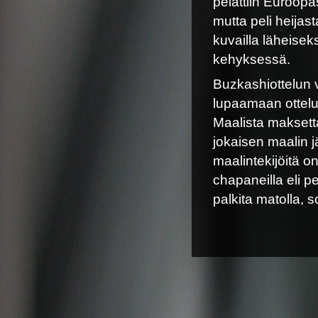
pelättiin Euroopa
mutta peli heijas
kuvailla läheisek
kehyksessä.
Buzkashiottelun 
lupaamaan ottelun 
Maalista maksett
jokaisen maalin jä
maalintekijöitä on 
chapaneilla eli pe
palkita matolla, s