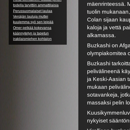
mäenrinteessä. M
todella tarvittiin ammattilaisia
tuolin mukanaan,
Perussuomalaiset laulaa
Venäjän lauluja muttei
Colan sijaan kau
kuulemma syö sen leipää
kaloja ja vettä p
Omer pelkää kokevansa
käännytetyn ja tapetun
alkamassa.
irakilaismiehen kohtalon
Buzkashi on Afgan
olympiakomitea on
Buzkashi tarkoitt
pelivälineenä kä
ja Keski-Aasian 
mukaan peliväline
sotavankeja, jotk
massaksi pelin 
Kuusikymmenluvul
nykyiset sääntön