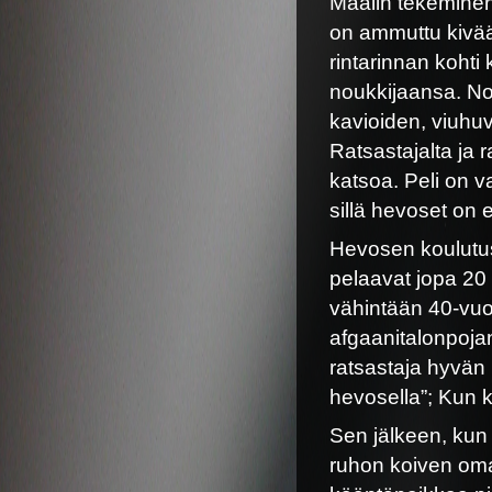
Maalin tekeminen 
on ammuttu kiväär
rintarinnan kohti
noukkijaansa. No
kavioiden, viuhuv
Ratsastajalta ja r
katsoa. Peli on v
sillä hevoset on 
Hevosen koulutus
pelaavat jopa 20
vähintään 40-vuo
afgaanitalonpoj
ratsastaja hyvän
hevosella”; Kun 
Sen jälkeen, kun 
ruhon koiven oman