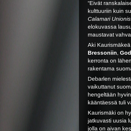
“Eivät ranskalai
kulttuuriin kuin 
Calamari Unioni
elokuvassa lausut
maustavat vahvaa 
Aki Kaurismäkeä o
Bressoniin
,
God
kerronta on lähe
rakentama suoma
Debarlen mielestä
vaikuttanut suom
hengeltään hyvin
kääntäessä tuli 
Kaurismäki on hy
jatkuvasti uusia l
jolla on aivan ke