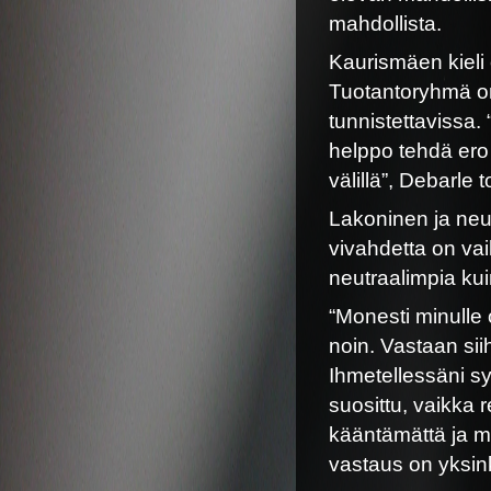
mahdollista.
Kaurismäen kieli 
Tuotantoryhmä onk
tunnistettavissa. 
helppo tehdä er
välillä”, Debarle 
Lakoninen ja neut
vivahdetta on va
neutraalimpia kui
“Monesti minulle 
noin. Vastaan si
Ihmetellessäni sy
suosittu, vaikka r
kääntämättä ja m
vastaus on yksink