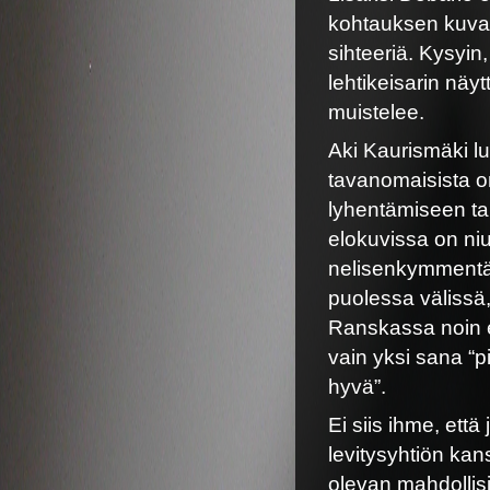
kohtauksen kuvaam
sihteeriä. Kysyin
lehtikeisarin näyt
muistelee.
Aki Kaurismäki l
tavanomaisista o
lyhentämiseen tai
elokuvissa on niu
nelisenkymmentä 
puolessa välissä, 
Ranskassa noin ei
vain yksi sana “p
hyvä”.
Ei siis ihme, ett
levitysyhtiön ka
olevan mahdollisi