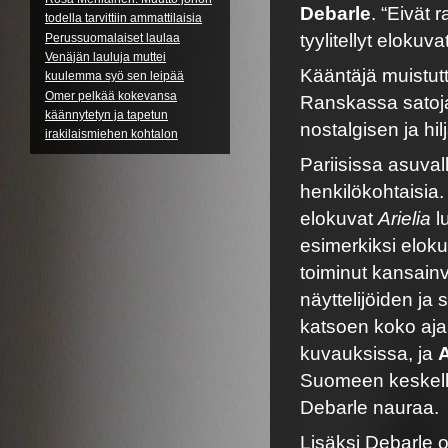
Debarle
. “Eivät 
todella tarvittiin ammattilaisia
tyylitellyt eloku
Perussuomalaiset laulaa
Venäjän lauluja muttei
Kääntäjä muistut
kuulemma syö sen leipää
Omer pelkää kokevansa
Ranskassa satoja
käännytetyn ja tapetun
nostalgisen ja hi
irakilaismiehen kohtalon
Pariisissa asuva
henkilökohtaisia
elokuvat
Arielia
l
esimerkiksi elok
toiminut kansainv
näyttelijöiden ja
katsoen koko aj
kuvauksissa, ja
Suomeen keskelle
Debarle nauraa.
Lisäksi Debarle 