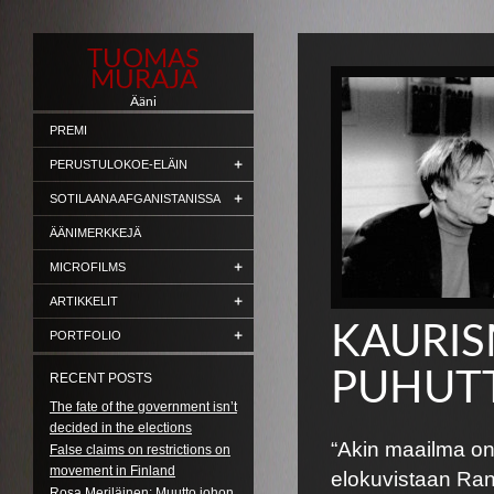
TUOMAS
MURAJA
Ääni
PREMI
PERUSTULOKOE-ELÄIN
SOTILAANA AFGANISTANISSA
ÄÄNIMERKKEJÄ
MICROFILMS
ARTIKKELIT
KAURIS
PORTFOLIO
PUHUTT
RECENT POSTS
The fate of the government isn’t
decided in the elections
“Akin maailma on 
False claims on restrictions on
movement in Finland
elokuvistaan Ran
Rosa Meriläinen: Muutto johon