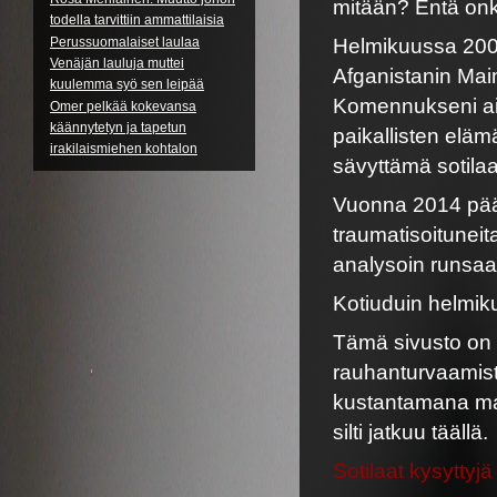
mitään? Entä on
todella tarvittiin ammattilaisia
Perussuomalaiset laulaa
Helmikuussa 2006
Venäjän lauluja muttei
Afganistanin Maim
kuulemma syö sen leipää
Komennukseni aika
Omer pelkää kokevansa
käännytetyn ja tapetun
paikallisten eläm
irakilaismiehen kohtalon
sävyttämä sotilaa
Vuonna 2014 päätt
traumatisoituneit
analysoin runsa
Kotiuduin helmik
Tämä sivusto on 
rauhanturvaamist
kustantamana maa
silti jatkuu täällä.
Sotilaat kysyttyjä