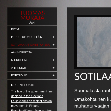
TUOMAS
MURAJA
Ääni
PREMI
PERUSTULOKOE-ELÄIN
SOTILAANA AFGANISTANISSA
ÄÄNIMERKKEJÄ
MICROFILMS
ARTIKKELIT
SOTILA
PORTFOLIO
RECENT POSTS
Suomalaista rauh
The fate of the government isn’t
decided in the elections
Omakohtainen kuv
False claims on restrictions on
rauhanturvaajan a
movement in Finland
Rosa Meriläinen: Muutto johon