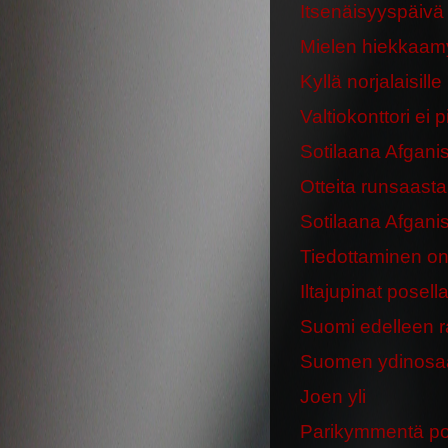
Itsenäisyyspäivä
Mielen hiekkaamy
Kyllä norjalaisill
Valtiokonttori ei
Sotilaana Afganis
Otteita runsaasta
Sotilaana Afganist
Tiedottaminen on
Iltajupinat posell
Suomi edelleen 
Suomen ydinosaa
Joen yli
Parikymmentä poli