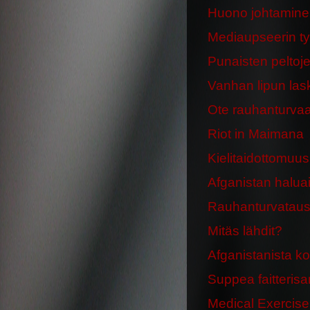
Huono johtaminen
Mediaupseerin ty
Punaisten peltoj
Vanhan lipun las
Ote rauhanturvaaj
Riot in Maimana
Kielitaidottomuu
Afganistan haluai
Rauhanturvataus
Mitäs lähdit?
Afganistanista ko
Suppea faitteris
Medical Exercise