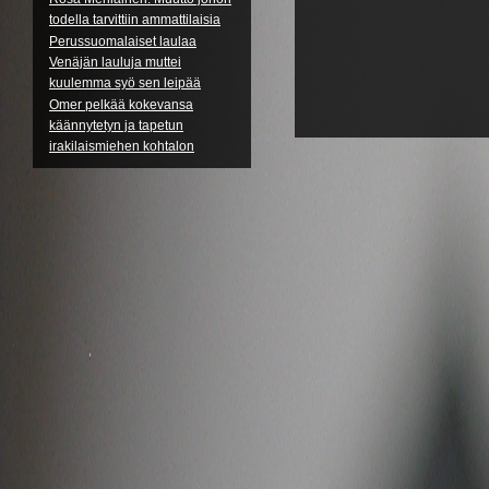
todella tarvittiin ammattilaisia
Perussuomalaiset laulaa
Venäjän lauluja muttei
kuulemma syö sen leipää
Omer pelkää kokevansa
käännytetyn ja tapetun
irakilaismiehen kohtalon