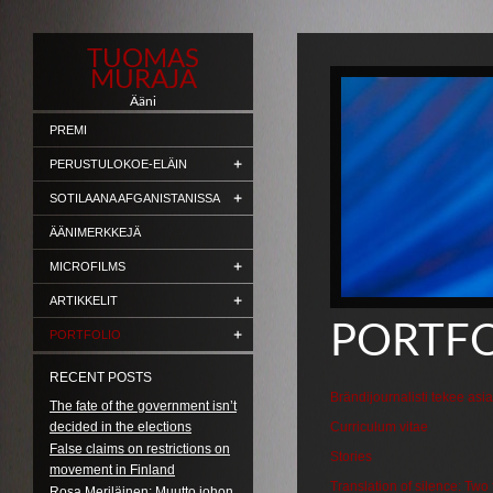
TUOMAS
MURAJA
Ääni
PREMI
PERUSTULOKOE-ELÄIN
SOTILAANA AFGANISTANISSA
ÄÄNIMERKKEJÄ
MICROFILMS
ARTIKKELIT
PORTF
PORTFOLIO
RECENT POSTS
Brändijournalisti tekee asi
The fate of the government isn’t
decided in the elections
Curriculum vitae
False claims on restrictions on
Stories
movement in Finland
Translation of silence: Two
Rosa Meriläinen: Muutto johon