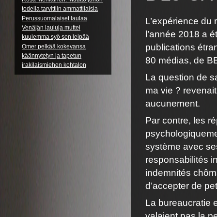
todella tarvittiin ammattilaisia
Perussuomalaiset laulaa
L’expérience du r
Venäjän lauluja muttei
l’année 2018 a é
kuulemma syö sen leipää
publications étra
Omer pelkää kokevansa
käännytetyn ja tapetun
80 médias, de BB
irakilaismiehen kohtalon
La question de s
ma vie ? revenait
aucunement.
Par contre, les r
psychologiquement
système avec ses
responsabilités i
indemnités chôma
d’accepter de pet
La bureaucratie e
valaient pas la p