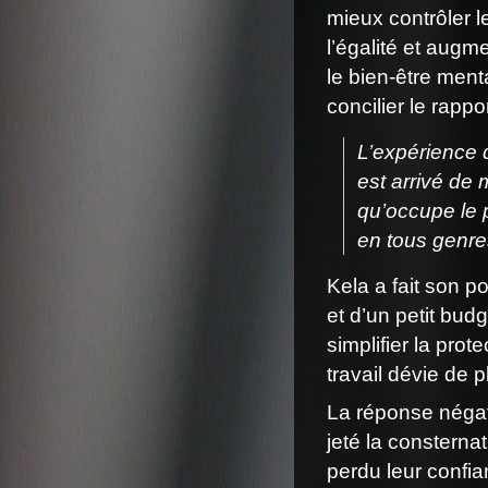
mieux contrôler le
l’égalité et augme
le bien-être men
concilier le rappor
L’expérience 
est arrivé de
qu’occupe le 
en tous genr
Kela a fait son p
et d’un petit bud
simplifier la pro
travail dévie de p
La réponse négat
jeté la consterna
perdu leur confi