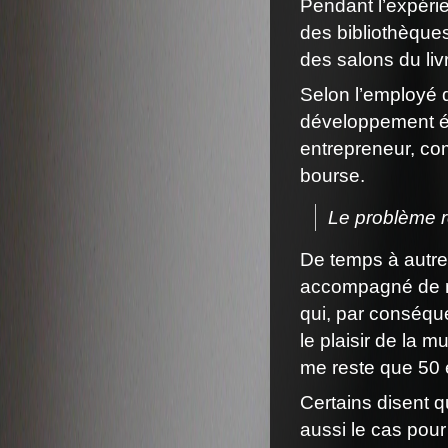
Pendant l’expéri
des bibliothèques
des salons du liv
Selon l’employé q
développement é
entrepreneur, com
bourse.
Le problème rés
De temps à autre,
accompagné de mes
qui, par conséque
le plaisir de la mu
me reste que 50 e
Certains disent q
aussi le cas pour