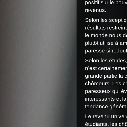
positif sur le pouv
revenus.
Selon les scepti
résultats restrei
le monde nous dé
plutôt utilisé à a
paresse si redou
Selon les études,
n’est certainemen
grande partie la
chômeurs. Les ca
paresseux qui évi
intéressants et l
tendance généra
Le revenu univers
étudiants, les ch