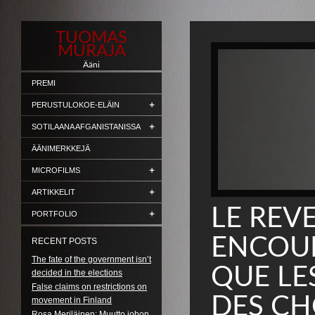
TUOMAS
MURAJA
Ääni
PREMI
PERUSTULOKOE-ELÄIN
SOTILAANA AFGANISTANISSA
ÄÄNIMERKKEJÄ
MICROFILMS
ARTIKKELIT
LE REV
PORTFOLIO
ENCOUR
RECENT POSTS
The fate of the government isn’t
QUE LE
decided in the elections
False claims on restrictions on
DES C
movement in Finland
Rosa Meriläinen: Muutto johon