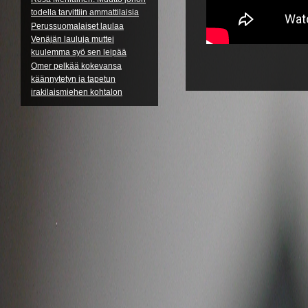
todella tarvittiin ammattilaisia
Perussuomalaiset laulaa
Venäjän lauluja muttei
kuulemma syö sen leipää
Omer pelkää kokevansa
käännytetyn ja tapetun
irakilaismiehen kohtalon