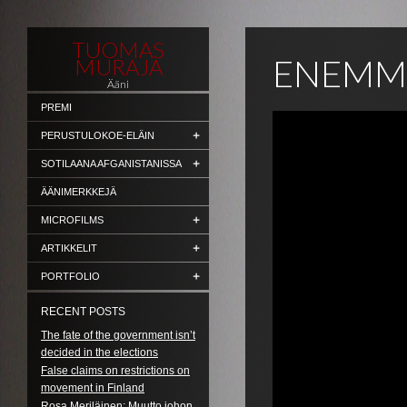
TUOMAS
ENEMM
MURAJA
Ääni
PREMI
PERUSTULOKOE-ELÄIN
SOTILAANA AFGANISTANISSA
ÄÄNIMERKKEJÄ
MICROFILMS
ARTIKKELIT
PORTFOLIO
RECENT POSTS
The fate of the government isn’t
decided in the elections
False claims on restrictions on
movement in Finland
Rosa Meriläinen: Muutto johon